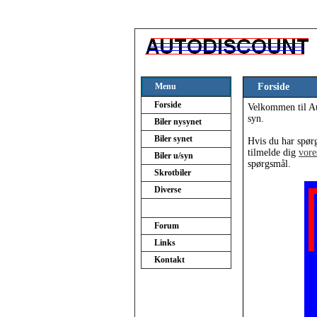
Menu
Forside
Forside
Velkommen til Au
syn.
Biler nysynet
Biler synet
Hvis du har spørg
tilmelde dig
vore
Biler u/syn
spørgsmål.
Skrotbiler
Diverse
Forum
Links
Kontakt